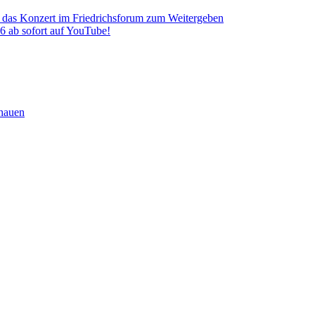
 das Konzert im Friedrichsforum zum Weitergeben
26 ab sofort auf YouTube!
chauen