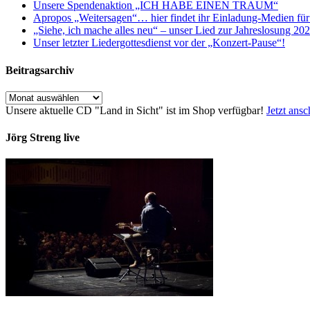
Unsere Spendenaktion „ICH HABE EINEN TRAUM“
Apropos „Weitersagen“… hier findet ihr Einladung-Medien für
„Siehe, ich mache alles neu“ – unser Lied zur Jahreslosung 20
Unser letzter Liedergottesdienst vor der „Konzert-Pause“!
Beitragsarchiv
Beitragsarchiv
Unsere aktuelle CD "Land in Sicht" ist im Shop verfügbar!
Jetzt ans
Jörg Streng live