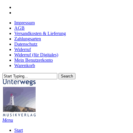
Skip
youtube
to
email
main
Impressum
content
AGB
Versandkosten & Lieferung
Zahlungsarten
Datenschutz
Widerruf
Widerruf (für Digitales)
Mein Benutzerkonto
Warenkorb
Search
Close
Search
search
Menu
Start