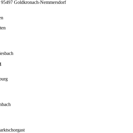
atz, 95497 Goldkronach-Nemmersdorf
en
ten
iesbach
g
burg
enbach
Marktschorgast