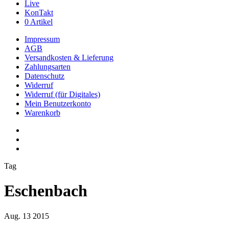
Live
KonTakt
0 Artikel
Impressum
AGB
Versandkosten & Lieferung
Zahlungsarten
Datenschutz
Widerruf
Widerruf (für Digitales)
Mein Benutzerkonto
Warenkorb
youtube
phone
email
Tag
Eschenbach
Aug.
13
2015