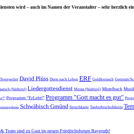
sdiensten wird – auch im Namen der Veranstalter – sehr herzlich ei
ERF
David Plüss
 Toggweiler
Durst nach Leben
Goldkronach
Gottstatt/S
Liedergottesdienst
Mistelbach
Musi
aatsch (Südtirol)
Meran (Südtirol)
Programm "Gott macht es gut"
Programm "ErLebt!"
e!"
Progr
Ter
Schwäbisch Gmünd
Spruchkarte
Tauberbischofsheim
emmingsheim
g & Team sind zu Gast im neuen Friedrichsforum Bayreuth!