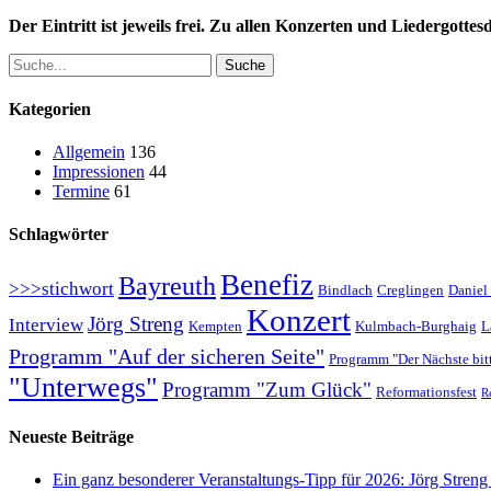
Der Eintritt ist jeweils frei. Zu allen Konzerten und Liedergotte
Suche
Kategorien
Allgemein
136
Impressionen
44
Termine
61
Schlagwörter
Benefiz
Bayreuth
>>>stichwort
Bindlach
Creglingen
Daniel
Konzert
Jörg Streng
Interview
Kempten
Kulmbach-Burghaig
L
Programm "Auf der sicheren Seite"
Programm "Der Nächste bitt
"Unterwegs"
Programm "Zum Glück"
Reformationsfest
R
Neueste Beiträge
Ein ganz besonderer Veranstaltungs-Tipp für 2026: Jörg Stren