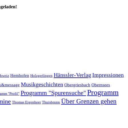
ngeladen!
Hänssler-Verlag
Impressionen
Hemhofen
chweiz
Holzgerlingen
Musikgeschichten
k&message
Obergriesbach
Obernsees
Programm
Programm "Spurensuche"
amm "Profil"
mine
Über Grenzen gehen
Thomas Eigenheer
Thuisbrunn