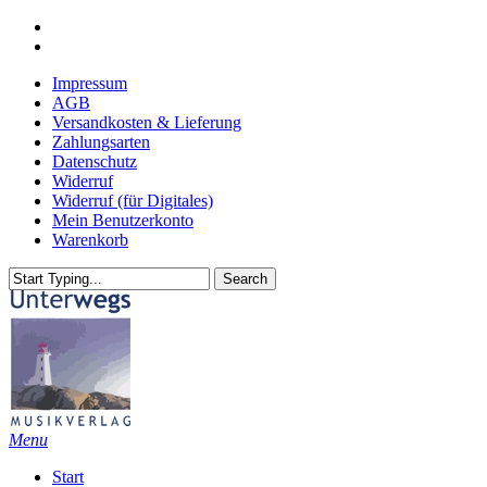
Skip
youtube
to
email
main
Impressum
content
AGB
Versandkosten & Lieferung
Zahlungsarten
Datenschutz
Widerruf
Widerruf (für Digitales)
Mein Benutzerkonto
Warenkorb
Search
Close
Search
search
Menu
Start