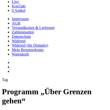
Live
KonTakt
0 Artikel
Impressum
AGB
Versandkosten & Lieferung
Zahlungsarten
Datenschutz
Widerruf
Widerruf (für Digitales)
Mein Benutzerkonto
Warenkorb
youtube
phone
email
Tag
Programm „Über Grenzen
gehen“