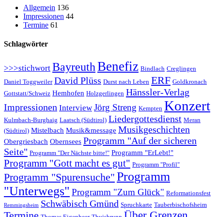
Allgemein
136
Impressionen
44
Termine
61
Schlagwörter
Benefiz
Bayreuth
>>>stichwort
Bindlach
Creglingen
ERF
David Plüss
Daniel Toggweiler
Durst nach Leben
Goldkronach
Hänssler-Verlag
Hemhofen
Gottstatt/Schweiz
Holzgerlingen
Konzert
Impressionen
Jörg Streng
Interview
Kempten
Liedergottesdienst
Kulmbach-Burghaig
Laatsch (Südtirol)
Meran
Musikgeschichten
Mistelbach
Musik&message
(Südtirol)
Programm "Auf der sicheren
Obergriesbach
Obernsees
Seite"
Programm "ErLebt!"
Programm "Der Nächste bitte!"
Programm "Gott macht es gut"
Programm "Profil"
Programm
Programm "Spurensuche"
"Unterwegs"
Programm "Zum Glück"
Reformationsfest
Schwäbisch Gmünd
Spruchkarte
Tauberbischofsheim
Remmingsheim
Termine
Über Grenzen
Thomas Eigenheer
Thuisbrunn