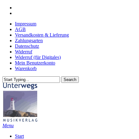
Skip
youtube
to
email
main
Impressum
content
AGB
Versandkosten & Lieferung
Zahlungsarten
Datenschutz
Widerruf
Widerruf (für Digitales)
Mein Benutzerkonto
Warenkorb
Search
Close
Search
search
Menu
Start