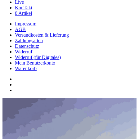
Live
KonTakt
0 Artikel
Impressum
AGB
Versandkosten & Lieferung
Zahlungsarten
Datenschutz
Widerruf
Widerruf (für Digitales)
Mein Benutzerkonto
Warenkorb
youtube
phone
email