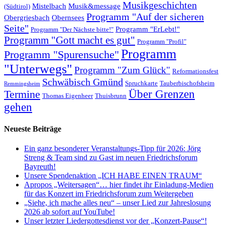
Musikgeschichten
Mistelbach
Musik&message
(Südtirol)
Programm "Auf der sicheren
Obergriesbach
Obernsees
Seite"
Programm "ErLebt!"
Programm "Der Nächste bitte!"
Programm "Gott macht es gut"
Programm "Profil"
Programm
Programm "Spurensuche"
"Unterwegs"
Programm "Zum Glück"
Reformationsfest
Schwäbisch Gmünd
Spruchkarte
Tauberbischofsheim
Remmingsheim
Termine
Über Grenzen
Thomas Eigenheer
Thuisbrunn
gehen
Neueste Beiträge
Ein ganz besonderer Veranstaltungs-Tipp für 2026: Jörg
Streng & Team sind zu Gast im neuen Friedrichsforum
Bayreuth!
Unsere Spendenaktion „ICH HABE EINEN TRAUM“
Apropos „Weitersagen“… hier findet ihr Einladung-Medien
für das Konzert im Friedrichsforum zum Weitergeben
„Siehe, ich mache alles neu“ – unser Lied zur Jahreslosung
2026 ab sofort auf YouTube!
Unser letzter Liedergottesdienst vor der „Konzert-Pause“!