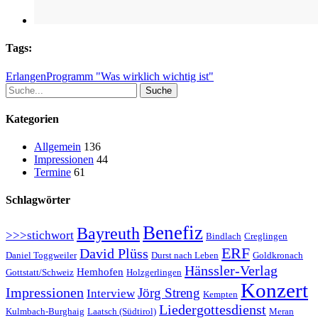
Tags:
Erlangen
Programm "Was wirklich wichtig ist"
Suche
Kategorien
Allgemein
136
Impressionen
44
Termine
61
Schlagwörter
Benefiz
Bayreuth
>>>stichwort
Bindlach
Creglingen
ERF
David Plüss
Daniel Toggweiler
Durst nach Leben
Goldkronach
Hänssler-Verlag
Hemhofen
Gottstatt/Schweiz
Holzgerlingen
Konzert
Impressionen
Jörg Streng
Interview
Kempten
Liedergottesdienst
Kulmbach-Burghaig
Laatsch (Südtirol)
Meran