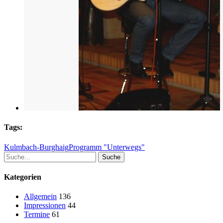
Tags:
Kulmbach-Burghaig
Programm "Unterwegs"
Suche
Kategorien
Allgemein
136
Impressionen
44
Termine
61