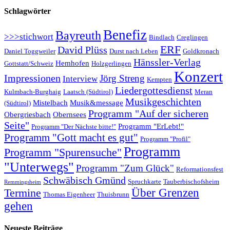
Schlagwörter
Benefiz
Bayreuth
>>>stichwort
Bindlach
Creglingen
ERF
David Plüss
Daniel Toggweiler
Durst nach Leben
Goldkronach
Hänssler-Verlag
Hemhofen
Gottstatt/Schweiz
Holzgerlingen
Konzert
Impressionen
Jörg Streng
Interview
Kempten
Liedergottesdienst
Kulmbach-Burghaig
Laatsch (Südtirol)
Meran
Musikgeschichten
Mistelbach
Musik&message
(Südtirol)
Programm "Auf der sicheren
Obergriesbach
Obernsees
Seite"
Programm "ErLebt!"
Programm "Der Nächste bitte!"
Programm "Gott macht es gut"
Programm "Profil"
Programm
Programm "Spurensuche"
"Unterwegs"
Programm "Zum Glück"
Reformationsfest
Schwäbisch Gmünd
Spruchkarte
Tauberbischofsheim
Remmingsheim
Termine
Über Grenzen
Thomas Eigenheer
Thuisbrunn
gehen
Neueste Beiträge