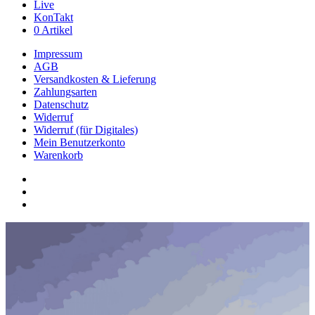
Live
KonTakt
0 Artikel
Impressum
AGB
Versandkosten & Lieferung
Zahlungsarten
Datenschutz
Widerruf
Widerruf (für Digitales)
Mein Benutzerkonto
Warenkorb
youtube
phone
email