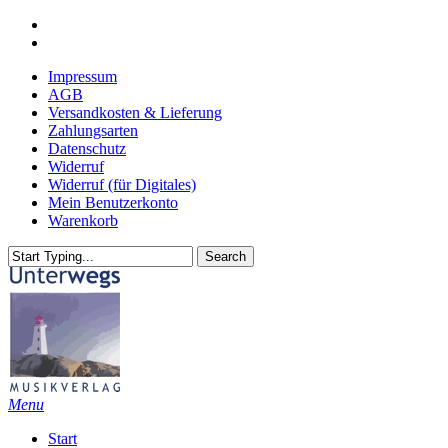
Skip
youtube
to
email
main
Impressum
content
AGB
Versandkosten & Lieferung
Zahlungsarten
Datenschutz
Widerruf
Widerruf (für Digitales)
Mein Benutzerkonto
Warenkorb
Search
Close
Search
search
Menu
Start