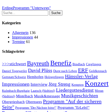
Erding
Programm "Unterwegs"
Suche
Kategorien
Allgemein
136
Impressionen
44
Termine
61
Schlagwörter
Benefiz
Bayreuth
>>>stichwort
Bindlach
Creglingen
ERF
David Plüss
Daniel Toggweiler
Durst nach Leben
Goldkronach
Hänssler-Verlag
Hemhofen
Gottstatt/Schweiz
Holzgerlingen
Konzert
Impressionen
Jörg Streng
Interview
Kempten
Liedergottesdienst
Kulmbach-Burghaig
Laatsch (Südtirol)
Meran
Musikgeschichten
Mistelbach
Musik&message
(Südtirol)
Programm "Auf der sicheren
Obergriesbach
Obernsees
Seite"
Programm "ErLebt!"
Programm "Der Nächste bitte!"