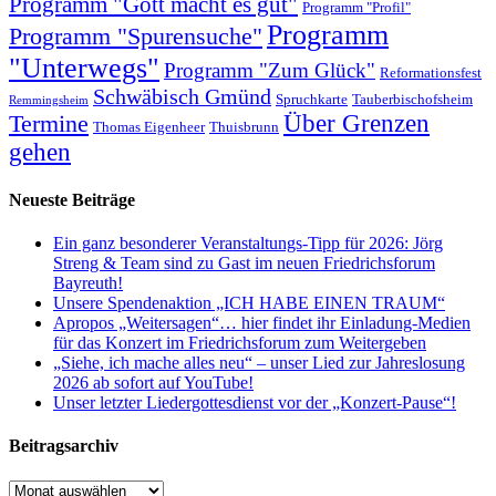
Programm "Gott macht es gut"
Programm "Profil"
Programm
Programm "Spurensuche"
"Unterwegs"
Programm "Zum Glück"
Reformationsfest
Schwäbisch Gmünd
Spruchkarte
Tauberbischofsheim
Remmingsheim
Termine
Über Grenzen
Thomas Eigenheer
Thuisbrunn
gehen
Neueste Beiträge
Ein ganz besonderer Veranstaltungs-Tipp für 2026: Jörg
Streng & Team sind zu Gast im neuen Friedrichsforum
Bayreuth!
Unsere Spendenaktion „ICH HABE EINEN TRAUM“
Apropos „Weitersagen“… hier findet ihr Einladung-Medien
für das Konzert im Friedrichsforum zum Weitergeben
„Siehe, ich mache alles neu“ – unser Lied zur Jahreslosung
2026 ab sofort auf YouTube!
Unser letzter Liedergottesdienst vor der „Konzert-Pause“!
Beitragsarchiv
Beitragsarchiv