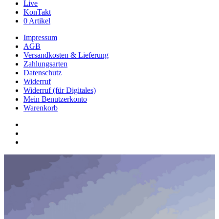
Live
KonTakt
0 Artikel
Impressum
AGB
Versandkosten & Lieferung
Zahlungsarten
Datenschutz
Widerruf
Widerruf (für Digitales)
Mein Benutzerkonto
Warenkorb
youtube
phone
email