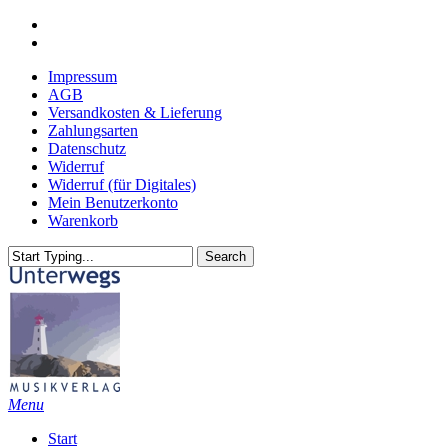
Skip
youtube
to
email
main
Impressum
content
AGB
Versandkosten & Lieferung
Zahlungsarten
Datenschutz
Widerruf
Widerruf (für Digitales)
Mein Benutzerkonto
Warenkorb
Search
Close
Search
search
Menu
Start