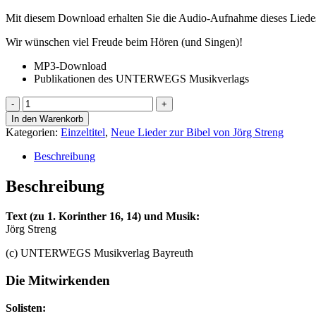
Mit diesem Download erhalten Sie die Audio-Aufnahme dieses Liedes
Wir wünschen viel Freude beim Hören (und Singen)!
MP3-Download
Publikationen des UNTERWEGS Musikverlags
Alles,
was
In den Warenkorb
ihr
Kategorien:
Einzeltitel
,
Neue Lieder zur Bibel von Jörg Streng
tut
-
Beschreibung
Audio-
Aufnahme
Beschreibung
mp3
(Einzeltitel)
Text (zu 1. Korinther 16, 14) und Musik:
Menge
Jörg Streng
(c) UNTERWEGS Musikverlag Bayreuth
Die Mitwirkenden
Solisten: