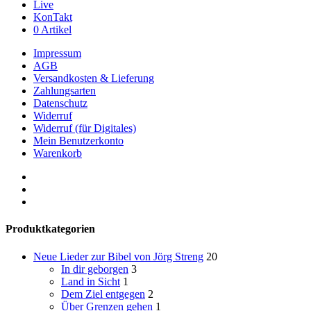
Live
KonTakt
0 Artikel
Impressum
AGB
Versandkosten & Lieferung
Zahlungsarten
Datenschutz
Widerruf
Widerruf (für Digitales)
Mein Benutzerkonto
Warenkorb
youtube
phone
email
Produktkategorien
Neue Lieder zur Bibel von Jörg Streng
20
In dir geborgen
3
Land in Sicht
1
Dem Ziel entgegen
2
Über Grenzen gehen
1