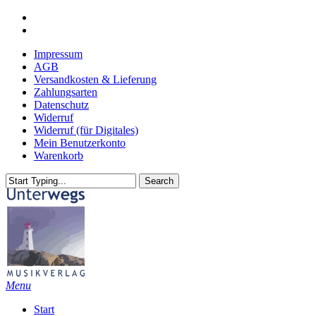
Skip
youtube
to
email
main
Impressum
content
AGB
Versandkosten & Lieferung
Zahlungsarten
Datenschutz
Widerruf
Widerruf (für Digitales)
Mein Benutzerkonto
Warenkorb
Search
Close
Search
search
Menu
Start