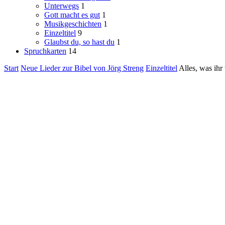
Unterwegs
1
Gott macht es gut
1
Musikgeschichten
1
Einzeltitel
9
Glaubst du, so hast du
1
Spruchkarten
14
Start
Neue Lieder zur Bibel von Jörg Streng
Einzeltitel
Alles, was ihr