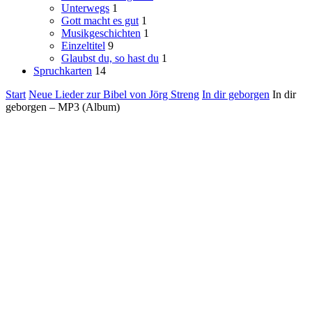
Unterwegs
1
Gott macht es gut
1
Musikgeschichten
1
Einzeltitel
9
Glaubst du, so hast du
1
Spruchkarten
14
Start
Neue Lieder zur Bibel von Jörg Streng
In dir geborgen
In dir
geborgen – MP3 (Album)