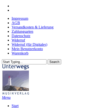
Skip
youtube
to
email
main
Impressum
content
AGB
Versandkosten & Lieferung
Zahlungsarten
Datenschutz
Widerruf
Widerruf (für Digitales)
Mein Benutzerkonto
Warenkorb
Search
Close
Search
search
Menu
Start