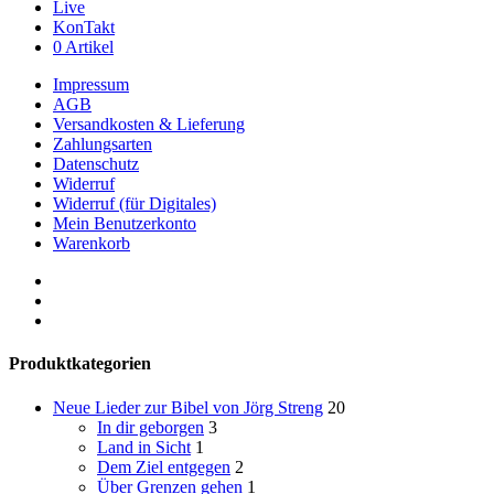
Live
KonTakt
0 Artikel
Impressum
AGB
Versandkosten & Lieferung
Zahlungsarten
Datenschutz
Widerruf
Widerruf (für Digitales)
Mein Benutzerkonto
Warenkorb
youtube
phone
email
Produktkategorien
Neue Lieder zur Bibel von Jörg Streng
20
In dir geborgen
3
Land in Sicht
1
Dem Ziel entgegen
2
Über Grenzen gehen
1