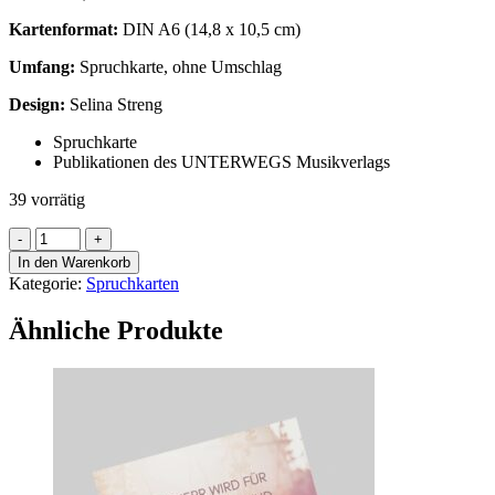
Kartenformat:
DIN A6 (
14,8
x
10,5
cm)
Umfang:
Spruchkarte, ohne Umschlag
Design:
Selina Streng
Spruchkarte
Publikationen des UNTERWEGS Musikverlags
39 vorrätig
Spruchkarte:
Motiv
In den Warenkorb
21
Kategorie:
Spruchkarten
Menge
Ähnliche Produkte