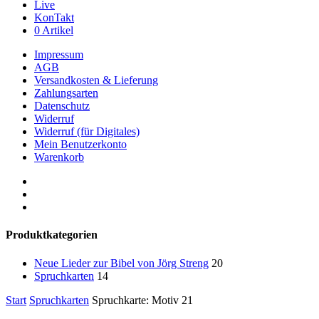
Live
KonTakt
0 Artikel
Impressum
AGB
Versandkosten & Lieferung
Zahlungsarten
Datenschutz
Widerruf
Widerruf (für Digitales)
Mein Benutzerkonto
Warenkorb
youtube
phone
email
Produktkategorien
Neue Lieder zur Bibel von Jörg Streng
20
Spruchkarten
14
Start
Spruchkarten
Spruchkarte: Motiv 21