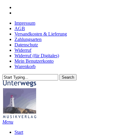
Skip
youtube
to
email
main
Impressum
content
AGB
Versandkosten & Lieferung
Zahlungsarten
Datenschutz
Widerruf
Widerruf (für Digitales)
Mein Benutzerkonto
Warenkorb
Search
Close
Search
search
Menu
Start