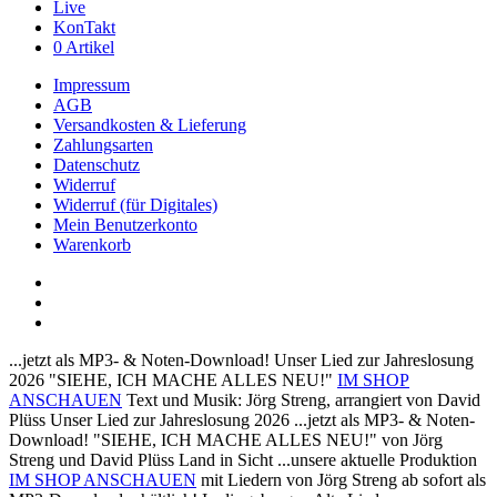
Live
KonTakt
0 Artikel
Impressum
AGB
Versandkosten & Lieferung
Zahlungsarten
Datenschutz
Widerruf
Widerruf (für Digitales)
Mein Benutzerkonto
Warenkorb
youtube
phone
email
...jetzt als MP3- & Noten-Download!
Unser Lied zur Jahreslosung
2026
"SIEHE, ICH MACHE ALLES NEU!"
IM SHOP
ANSCHAUEN
Text und Musik: Jörg Streng, arrangiert von David
Plüss
Unser Lied zur Jahreslosung 2026
...jetzt als MP3- & Noten-
Download!
"SIEHE, ICH MACHE ALLES NEU!"
von Jörg
Streng und David Plüss
Land in Sicht
...unsere aktuelle Produktion
IM SHOP ANSCHAUEN
mit Liedern von Jörg Streng
ab sofort als