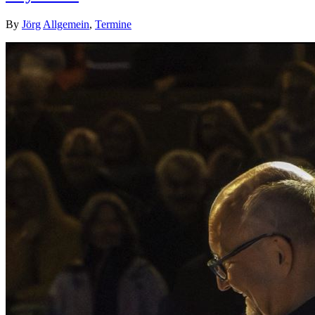
By
Jörg
Allgemein
,
Termine