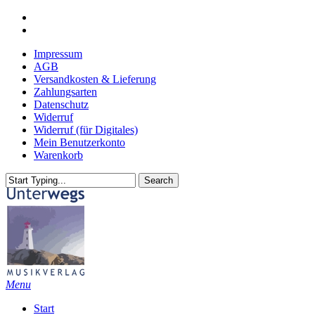
Skip
youtube
to
email
main
Impressum
content
AGB
Versandkosten & Lieferung
Zahlungsarten
Datenschutz
Widerruf
Widerruf (für Digitales)
Mein Benutzerkonto
Warenkorb
Search
Close
Search
search
Menu
Start