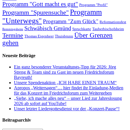
Programm "Gott macht es gut"
Programm "Profil"
Programm
Programm "Spurensuche"
"Unterwegs"
Programm "Zum Glück"
Reformationsfest
Schwäbisch Gmünd
Spruchkarte
Tauberbischofsheim
Remmingsheim
Termine
Über Grenzen
Thomas Eigenheer
Thuisbrunn
gehen
Neueste Beiträge
Ein ganz besonderer Veranstaltungs-Tipp für 2026: Jörg
Streng & Team sind zu Gast im neuen Friedrichsforum
Bayreuth!
Unsere Spendenaktion „ICH HABE EINEN TRAUM“
Apropos „Weitersagen“… hier findet ihr Einladung-Medien
für das Konzert im Friedrichsforum zum Weitergeben
„Siehe, ich mache alles neu“ – unser Lied zur Jahreslosung
2026 ab sofort auf YouTube!
Unser letzter Liedergottesdienst vor der „Konzert-Pause“!
Beitragsarchiv