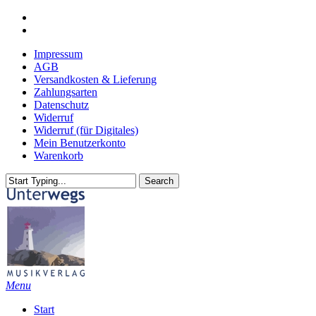
Skip
youtube
to
email
main
Impressum
content
AGB
Versandkosten & Lieferung
Zahlungsarten
Datenschutz
Widerruf
Widerruf (für Digitales)
Mein Benutzerkonto
Warenkorb
Search
Close
Search
search
Menu
Start