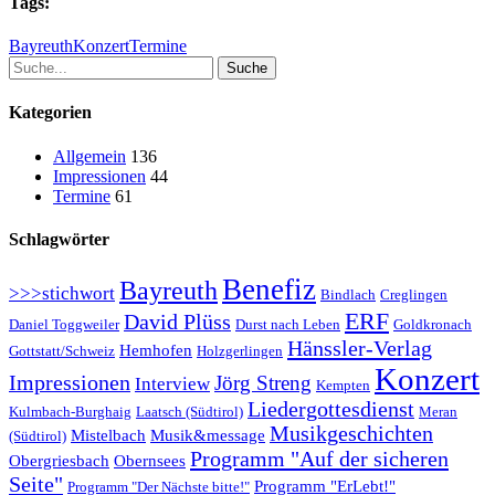
Tags:
Bayreuth
Konzert
Termine
Suche
Kategorien
Allgemein
136
Impressionen
44
Termine
61
Schlagwörter
Benefiz
Bayreuth
>>>stichwort
Bindlach
Creglingen
ERF
David Plüss
Daniel Toggweiler
Durst nach Leben
Goldkronach
Hänssler-Verlag
Hemhofen
Gottstatt/Schweiz
Holzgerlingen
Konzert
Impressionen
Jörg Streng
Interview
Kempten
Liedergottesdienst
Kulmbach-Burghaig
Laatsch (Südtirol)
Meran
Musikgeschichten
Mistelbach
Musik&message
(Südtirol)
Programm "Auf der sicheren
Obergriesbach
Obernsees
Seite"
Programm "ErLebt!"
Programm "Der Nächste bitte!"