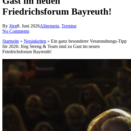
Gast im neuen
Friedrichsforum Bayreuth!
By
Jörg
8. Juni 2026
Allgemein
,
Termine
No Comments
Startseite
»
Neuigkeiten
»
Ein ganz besonderer Veranstaltungs-Tipp
für 2026: Jörg Streng & Team sind zu Gast im neuen
Friedrichsforum Bayreuth!