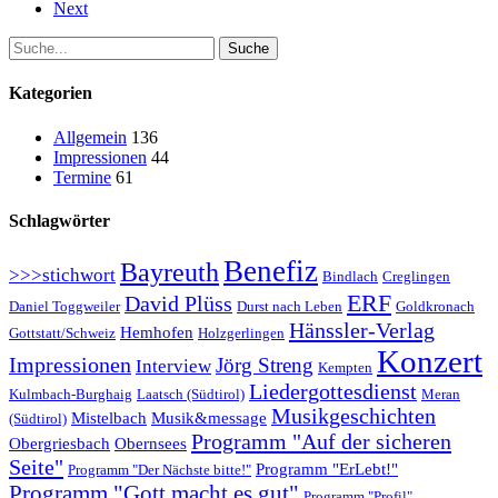
Next
Suche
Kategorien
Allgemein
136
Impressionen
44
Termine
61
Schlagwörter
Benefiz
Bayreuth
>>>stichwort
Bindlach
Creglingen
ERF
David Plüss
Daniel Toggweiler
Durst nach Leben
Goldkronach
Hänssler-Verlag
Hemhofen
Gottstatt/Schweiz
Holzgerlingen
Konzert
Impressionen
Jörg Streng
Interview
Kempten
Liedergottesdienst
Kulmbach-Burghaig
Laatsch (Südtirol)
Meran
Musikgeschichten
Mistelbach
Musik&message
(Südtirol)
Programm "Auf der sicheren
Obergriesbach
Obernsees
Seite"
Programm "ErLebt!"
Programm "Der Nächste bitte!"
Programm "Gott macht es gut"
Programm "Profil"