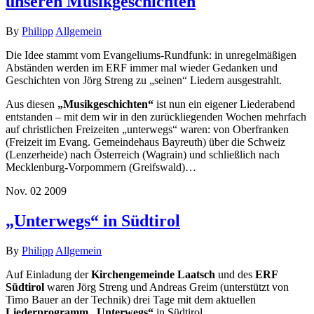
unseren Musikgeschichten
By
Philipp
Allgemein
Die Idee stammt vom Evangeliums-Rundfunk: in unregelmäßigen
Abständen werden im ERF immer mal wieder Gedanken und
Geschichten von Jörg Streng zu „seinen“ Liedern ausgestrahlt.
Aus diesen
„Musikgeschichten“
ist nun ein eigener Liederabend
entstanden – mit dem wir in den zurückliegenden Wochen mehrfach
auf christlichen Freizeiten „unterwegs“ waren: von Oberfranken
(Freizeit im Evang. Gemeindehaus Bayreuth) über die Schweiz
(Lenzerheide) nach Österreich (Wagrain) und schließlich nach
Mecklenburg-Vorpommern (Greifswald)…
Nov.
02
2009
„Unterwegs“ in Südtirol
By
Philipp
Allgemein
Auf Einladung der
Kirchengemeinde Laatsch
und des
ERF
Südtirol
waren Jörg Streng und Andreas Greim (unterstützt von
Timo Bauer an der Technik) drei Tage mit dem aktuellen
Liederprogramm „Unterwegs“
in Südtirol.