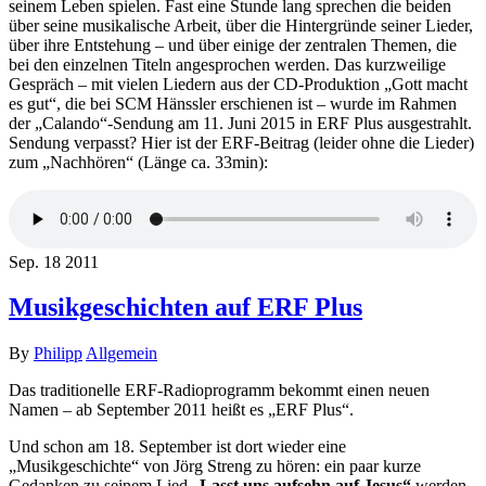
seinem Leben spielen. Fast eine Stunde lang sprechen die beiden
über seine musikalische Arbeit, über die Hintergründe seiner Lieder,
über ihre Entstehung – und über einige der zentralen Themen, die
bei den einzelnen Titeln angesprochen werden. Das kurzweilige
Gespräch – mit vielen Liedern aus der CD-Produktion „Gott macht
es gut“, die bei SCM Hänssler erschienen ist – wurde im Rahmen
der „Calando“-Sendung am 11. Juni 2015 in ERF Plus ausgestrahlt.
Sendung verpasst? Hier ist der ERF-Beitrag (leider ohne die Lieder)
zum „Nachhören“ (Länge ca. 33min):
Sep.
18
2011
Musikgeschichten auf ERF Plus
By
Philipp
Allgemein
Das traditionelle ERF-Radioprogramm bekommt einen neuen
Namen – ab September 2011 heißt es „ERF Plus“.
Und schon am 18. September ist dort wieder eine
„Musikgeschichte“ von Jörg Streng zu hören: ein paar kurze
Gedanken zu seinem Lied „
Lasst uns aufsehn auf Jesus“
werden