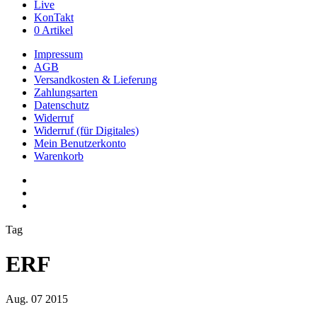
Live
KonTakt
0 Artikel
Impressum
AGB
Versandkosten & Lieferung
Zahlungsarten
Datenschutz
Widerruf
Widerruf (für Digitales)
Mein Benutzerkonto
Warenkorb
youtube
phone
email
Tag
ERF
Aug.
07
2015