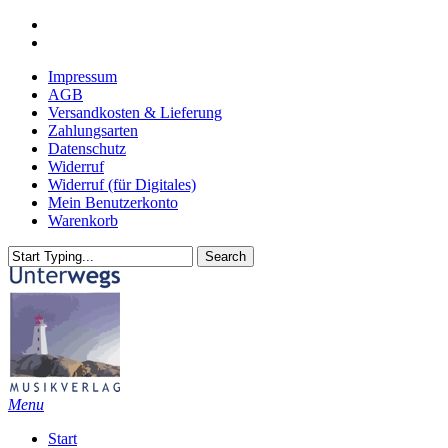
Skip
youtube
to
email
main
Impressum
content
AGB
Versandkosten & Lieferung
Zahlungsarten
Datenschutz
Widerruf
Widerruf (für Digitales)
Mein Benutzerkonto
Warenkorb
Search
Close
Search
search
Menu
Start