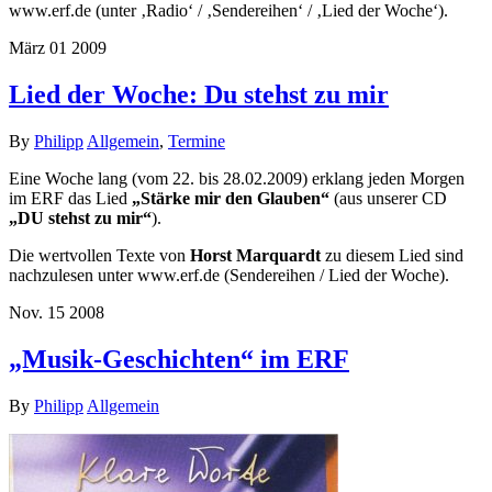
www.erf.de (unter ‚Radio‘ / ‚Sendereihen‘ / ‚Lied der Woche‘).
März
01
2009
Lied der Woche: Du stehst zu mir
By
Philipp
Allgemein
,
Termine
Eine Woche lang (vom 22. bis 28.02.2009) erklang jeden Morgen
im ERF das Lied
„Stärke mir den Glauben“
(aus unserer CD
„DU stehst zu mir“
).
Die wertvollen Texte von
Horst Marquardt
zu diesem Lied sind
nachzulesen unter www.erf.de (Sendereihen / Lied der Woche).
Nov.
15
2008
„Musik-Geschichten“ im ERF
By
Philipp
Allgemein