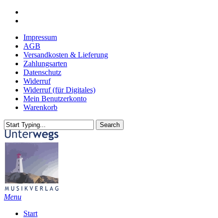
Skip
youtube
to
email
main
Impressum
content
AGB
Versandkosten & Lieferung
Zahlungsarten
Datenschutz
Widerruf
Widerruf (für Digitales)
Mein Benutzerkonto
Warenkorb
Search
Close
Search
search
Menu
Start