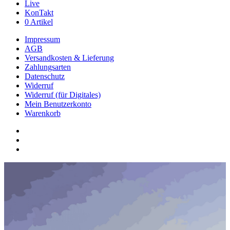
Live
KonTakt
0 Artikel
Impressum
AGB
Versandkosten & Lieferung
Zahlungsarten
Datenschutz
Widerruf
Widerruf (für Digitales)
Mein Benutzerkonto
Warenkorb
youtube
phone
email