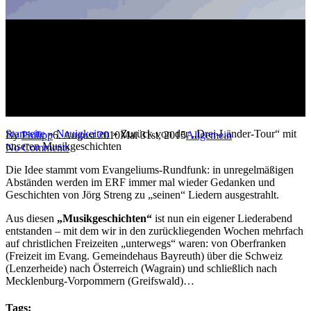
Zurück von der „Drei-Länder-
Tour“ mit unseren
Musikgeschichten
Startseite
»
Neuigkeiten
»
Zurück von der „Drei-Länder-Tour“ mit
By
Philipp
6. August 2010
Mai 31st, 2015
Allgemein
unseren Musikgeschichten
No Comments
Die Idee stammt vom Evangeliums-Rundfunk: in unregelmäßigen
Abständen werden im ERF immer mal wieder Gedanken und
Geschichten von Jörg Streng zu „seinen“ Liedern ausgestrahlt.
Aus diesen
„Musikgeschichten“
ist nun ein eigener Liederabend
entstanden – mit dem wir in den zurückliegenden Wochen mehrfach
auf christlichen Freizeiten „unterwegs“ waren: von Oberfranken
(Freizeit im Evang. Gemeindehaus Bayreuth) über die Schweiz
(Lenzerheide) nach Österreich (Wagrain) und schließlich nach
Mecklenburg-Vorpommern (Greifswald)…
Tags: