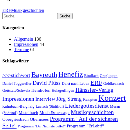
ERF
Musikgeschichten
Suche
Kategorien
Allgemein
136
Impressionen
44
Termine
61
Schlagwörter
Benefiz
Bayreuth
>>>stichwort
Bindlach
Creglingen
ERF
David Plüss
Daniel Toggweiler
Durst nach Leben
Goldkronach
Hänssler-Verlag
Hemhofen
Gottstatt/Schweiz
Holzgerlingen
Konzert
Impressionen
Jörg Streng
Interview
Kempten
Liedergottesdienst
Kulmbach-Burghaig
Laatsch (Südtirol)
Meran
Musikgeschichten
Mistelbach
Musik&message
(Südtirol)
Programm "Auf der sicheren
Obergriesbach
Obernsees
Seite"
Programm "ErLebt!"
Programm "Der Nächste bitte!"