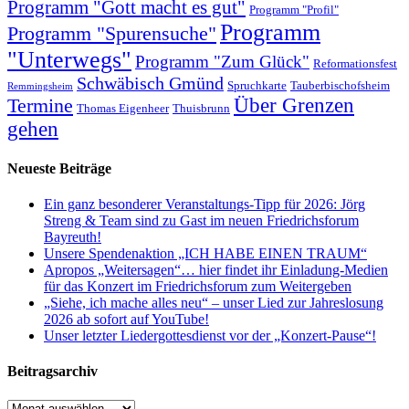
Programm "Gott macht es gut"
Programm "Profil"
Programm
Programm "Spurensuche"
"Unterwegs"
Programm "Zum Glück"
Reformationsfest
Schwäbisch Gmünd
Spruchkarte
Tauberbischofsheim
Remmingsheim
Termine
Über Grenzen
Thomas Eigenheer
Thuisbrunn
gehen
Neueste Beiträge
Ein ganz besonderer Veranstaltungs-Tipp für 2026: Jörg
Streng & Team sind zu Gast im neuen Friedrichsforum
Bayreuth!
Unsere Spendenaktion „ICH HABE EINEN TRAUM“
Apropos „Weitersagen“… hier findet ihr Einladung-Medien
für das Konzert im Friedrichsforum zum Weitergeben
„Siehe, ich mache alles neu“ – unser Lied zur Jahreslosung
2026 ab sofort auf YouTube!
Unser letzter Liedergottesdienst vor der „Konzert-Pause“!
Beitragsarchiv
Beitragsarchiv