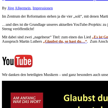
By
Jörg
Allgemein
,
Impressionen
Im Zentrum der Reformation stehen ja die vier „soli“, mit denen Martin
…und dies ist die Grundlage unseres aktuellen YouTube-Projekts: 
Streng veröffentlicht!
Mit dabei sind zwei „nagelneue“ Titel: zum einen das Lied
„Es ist G
Ausspruch Martin Luthers
„Glaubst du, so hast du…“
. Zum Anscha
Wir danken den beteiligten Musikern – und ganz besonders auch unse