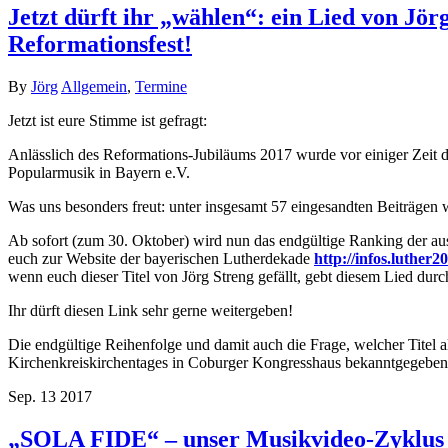
Jetzt dürft ihr „wählen“: ein Lied von Jö
Reformationsfest!
By
Jörg
Allgemein
,
Termine
Jetzt ist eure Stimme ist gefragt:
Anlässlich des Reformations-Jubiläums 2017 wurde vor einiger Zeit de
Popularmusik in Bayern e.V.
Was uns besonders freut: unter insgesamt 57 eingesandten Beiträgen
Ab sofort (zum 30. Oktober) wird nun das endgültige Ranking der aus
euch zur Website der bayerischen Lutherdekade
http://infos.luther2
wenn euch dieser Titel von Jörg Streng gefällt, gebt diesem Lied dur
Ihr dürft diesen Link sehr gerne weitergeben!
Die endgültige Reihenfolge und damit auch die Frage, welcher Titel 
Kirchenkreiskirchentages in Coburger Kongresshaus bekanntgegeb
Sep.
13
2017
„SOLA FIDE“ – unser Musikvideo-Zyklus z