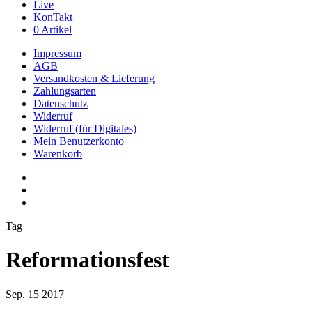
Live
KonTakt
0 Artikel
Impressum
AGB
Versandkosten & Lieferung
Zahlungsarten
Datenschutz
Widerruf
Widerruf (für Digitales)
Mein Benutzerkonto
Warenkorb
youtube
phone
email
Tag
Reformationsfest
Sep.
15
2017