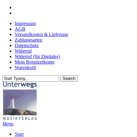
Skip
youtube
to
email
main
Impressum
content
AGB
Versandkosten & Lieferung
Zahlungsarten
Datenschutz
Widerruf
Widerruf (für Digitales)
Mein Benutzerkonto
Warenkorb
Search
Close
Search
search
Menu
Start