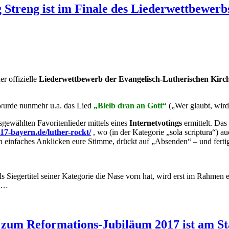
rg Streng ist im Finale des Liederwettbewe
r offizielle
Liederwettbewerb der Evangelisch-Lutherischen Kirc
 wurde nunmehr u.a. das Lied
„Bleib dran an Gott“
(„Wer glaubt, wird 
gewählten Favoritenlieder mittels eines
Internetvotings
ermittelt. Das
017-bayern.de/luther-rockt/
, wo (in der Kategorie „sola scriptura“) a
ch einfaches Anklicken eure Stimme, drückt auf „Absenden“ – und ferti
als Siegertitel seiner Kategorie die Nase vorn hat, wird erst im Rahm
en…
um Reformations-Jubiläum 2017 ist am St