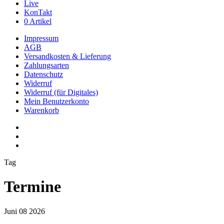
Live
KonTakt
0 Artikel
Impressum
AGB
Versandkosten & Lieferung
Zahlungsarten
Datenschutz
Widerruf
Widerruf (für Digitales)
Mein Benutzerkonto
Warenkorb
youtube
phone
email
Tag
Termine
Juni
08
2026