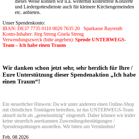
dieses Weise können wir u.a. weiterhin kostenfreie Konzerte
und Liedergottesdienste auch für kleinere Kirchengemeinden
etc. anbieten.
Unser Spendenkonto:
IBAN: DE37 7735 0110 0020 7635 20 Sparkasse Bayreuth
Konto-Inhaber: Jörg Streng Gisela Streng
Verwendungszweck (bitte angeben):
Spende UNTERWEGS-
Team – Ich habe einen Traum
Wir danken schon jetzt sehr, sehr herzlich für Ihre /
Eure Unterstützung dieser Spendenaktion „Ich habe
einen Traum“!
Ein steuerlicher Hinweis: Da wir unter anderem einen Online-Shop
mit christlichen Tonträgern betreiben, ist das UNTERWEGS-Team
aktuell nicht als „gemeinnützig“ eingestuft. Daher können wir leider
keine steuerlich anerkannten Zuwendungsbestätigungen /
Spendenquittungen ausstellen. Wir bitten um Verständnis!
Feb.
08
2026