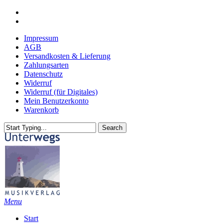
Skip
youtube
to
email
main
Impressum
content
AGB
Versandkosten & Lieferung
Zahlungsarten
Datenschutz
Widerruf
Widerruf (für Digitales)
Mein Benutzerkonto
Warenkorb
Search
Close
Search
search
Menu
Start