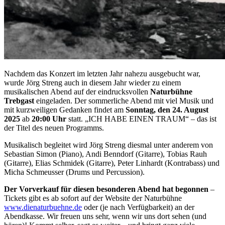
Nachdem das Konzert im letzten Jahr nahezu ausgebucht war,
wurde Jörg Streng auch in diesem Jahr wieder zu einem
musikalischen Abend auf der eindrucksvollen
Naturbühne
Trebgast
eingeladen. Der sommerliche Abend mit viel Musik und
mit kurzweiligen Gedanken findet am
Sonntag, den 24. August
2025
ab
20:00 Uhr
statt. „ICH HABE EINEN TRAUM“ – das ist
der Titel des neuen Programms.
Musikalisch begleitet wird Jörg Streng diesmal unter anderem von
Sebastian Simon (Piano), Andi Benndorf (Gitarre), Tobias Rauh
(Gitarre), Elias Schmidek (Gitarre), Peter Linhardt (Kontrabass) und
Micha Schmeusser (Drums und Percussion).
Der Vorverkauf für diesen besonderen Abend hat begonnen
–
Tickets gibt es ab sofort auf der Website der Naturbühne
www.dienaturbuehne.de
oder (je nach Verfügbarkeit) an der
Abendkasse. Wir freuen uns sehr, wenn wir uns dort sehen (und