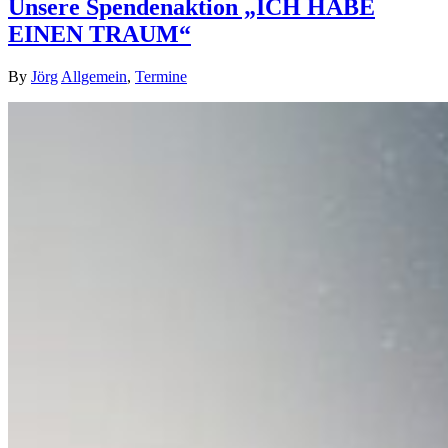
Unsere Spendenaktion „ICH HABE
EINEN TRAUM“
By
Jörg
Allgemein
,
Termine