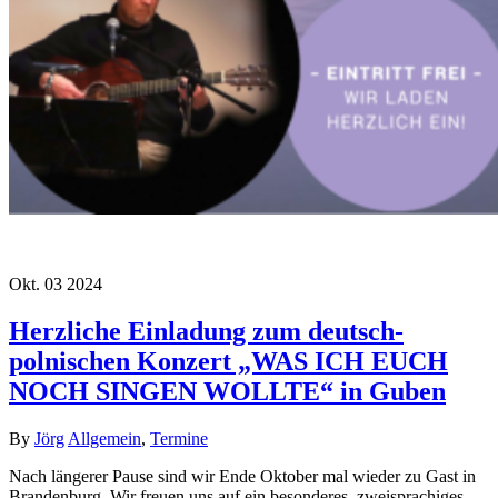
Okt.
03
2024
Herzliche Einladung zum deutsch-
polnischen Konzert „WAS ICH EUCH
NOCH SINGEN WOLLTE“ in Guben
By
Jörg
Allgemein
,
Termine
Nach längerer Pause sind wir Ende Oktober mal wieder zu Gast in
Brandenburg. Wir freuen uns auf ein besonderes, zweisprachiges