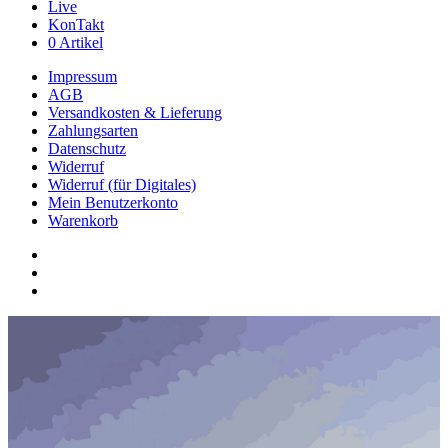
Live
KonTakt
0 Artikel
Impressum
AGB
Versandkosten & Lieferung
Zahlungsarten
Datenschutz
Widerruf
Widerruf (für Digitales)
Mein Benutzerkonto
Warenkorb
youtube
phone
email