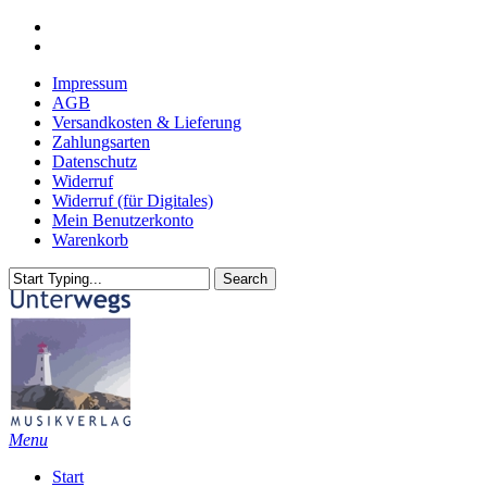
Skip
youtube
to
email
main
Impressum
content
AGB
Versandkosten & Lieferung
Zahlungsarten
Datenschutz
Widerruf
Widerruf (für Digitales)
Mein Benutzerkonto
Warenkorb
Search
Close
Search
search
Menu
Start