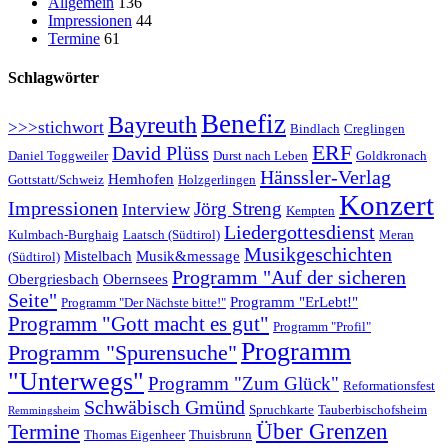
Allgemein
136
Impressionen
44
Termine
61
Schlagwörter
Benefiz
Bayreuth
>>>stichwort
Bindlach
Creglingen
ERF
David Plüss
Daniel Toggweiler
Durst nach Leben
Goldkronach
Hänssler-Verlag
Hemhofen
Gottstatt/Schweiz
Holzgerlingen
Konzert
Impressionen
Jörg Streng
Interview
Kempten
Liedergottesdienst
Kulmbach-Burghaig
Laatsch (Südtirol)
Meran
Musikgeschichten
Mistelbach
Musik&message
(Südtirol)
Programm "Auf der sicheren
Obergriesbach
Obernsees
Seite"
Programm "ErLebt!"
Programm "Der Nächste bitte!"
Programm "Gott macht es gut"
Programm "Profil"
Programm
Programm "Spurensuche"
"Unterwegs"
Programm "Zum Glück"
Reformationsfest
Schwäbisch Gmünd
Spruchkarte
Tauberbischofsheim
Remmingsheim
Termine
Über Grenzen
Thomas Eigenheer
Thuisbrunn