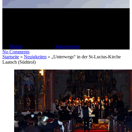
„Unterwegs“ in der St-Lucius-
Kirche Laatsch (Südtirol)
By
Philipp
31. Oktober 2009
Impressionen
No Comments
Startseite
»
Neuigkeiten
»
„Unterwegs“ in der St-Lucius-Kirche
Laatsch (Südtirol)