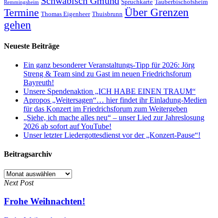
Schwäbisch Gmünd
Spruchkarte
Tauberbischofsheim
Remmingsheim
Termine
Über Grenzen
Thomas Eigenheer
Thuisbrunn
gehen
Neueste Beiträge
Ein ganz besonderer Veranstaltungs-Tipp für 2026: Jörg
Streng & Team sind zu Gast im neuen Friedrichsforum
Bayreuth!
Unsere Spendenaktion „ICH HABE EINEN TRAUM“
Apropos „Weitersagen“… hier findet ihr Einladung-Medien
für das Konzert im Friedrichsforum zum Weitergeben
„Siehe, ich mache alles neu“ – unser Lied zur Jahreslosung
2026 ab sofort auf YouTube!
Unser letzter Liedergottesdienst vor der „Konzert-Pause“!
Beitragsarchiv
Beitragsarchiv
Next Post
Frohe Weihnachten!