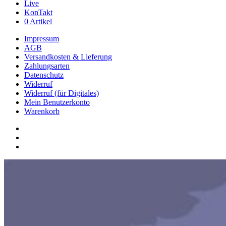
Live
KonTakt
0 Artikel
Impressum
AGB
Versandkosten & Lieferung
Zahlungsarten
Datenschutz
Widerruf
Widerruf (für Digitales)
Mein Benutzerkonto
Warenkorb
youtube
phone
email