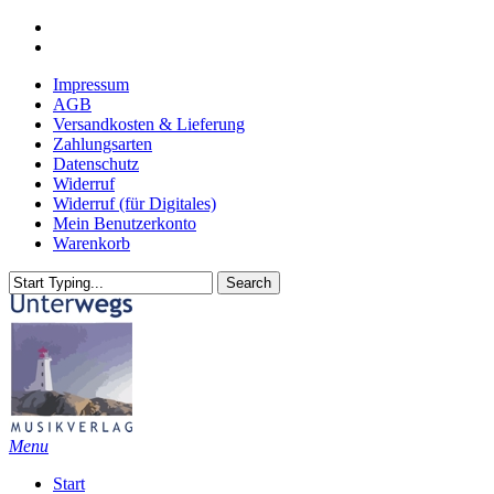
Skip
youtube
to
email
main
Impressum
content
AGB
Versandkosten & Lieferung
Zahlungsarten
Datenschutz
Widerruf
Widerruf (für Digitales)
Mein Benutzerkonto
Warenkorb
Search
Close
Search
search
Menu
Start