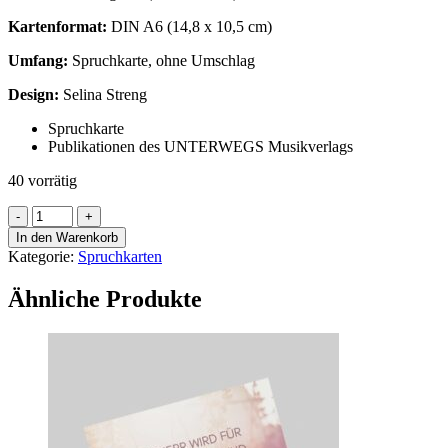
Kartenformat:
DIN A6 (
14,8
x
10,5
cm)
Umfang:
Spruchkarte, ohne Umschlag
Design:
Selina Streng
Spruchkarte
Publikationen des UNTERWEGS Musikverlags
40 vorrätig
Spruchkarte:
Motiv
In den Warenkorb
11
Kategorie:
Spruchkarten
Menge
Ähnliche Produkte