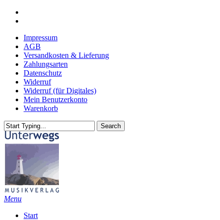
Skip
youtube
to
email
main
Impressum
content
AGB
Versandkosten & Lieferung
Zahlungsarten
Datenschutz
Widerruf
Widerruf (für Digitales)
Mein Benutzerkonto
Warenkorb
Search
Close
Search
search
Menu
Start