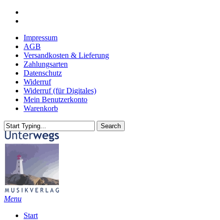
Skip
youtube
to
email
main
Impressum
content
AGB
Versandkosten & Lieferung
Zahlungsarten
Datenschutz
Widerruf
Widerruf (für Digitales)
Mein Benutzerkonto
Warenkorb
Search
Close
Search
search
Menu
Start