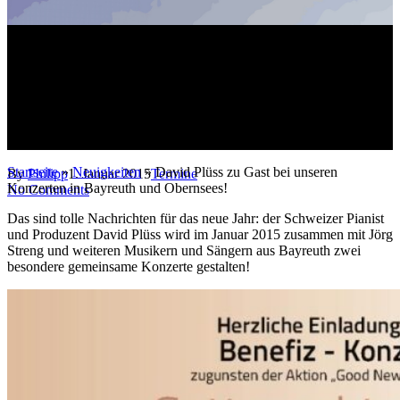
David Plüss zu Gast bei
unseren Konzerten in Bayreuth
und Obernsees!
Startseite
»
Neuigkeiten
»
David Plüss zu Gast bei unseren
By
Philipp
1. Januar 2015
Termine
Konzerten in Bayreuth und Obernsees!
No Comments
Das sind tolle Nachrichten für das neue Jahr: der Schweizer Pianist
und Produzent David Plüss wird im Januar 2015 zusammen mit Jörg
Streng und weiteren Musikern und Sängern aus Bayreuth zwei
besondere gemeinsame Konzerte gestalten!