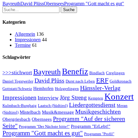
Bayreuth
David Plüss
Obernsees
Programm "Gott macht es gut"
Suche
Kategorien
Allgemein
136
Impressionen
44
Termine
61
Schlagwörter
Benefiz
Bayreuth
>>>stichwort
Bindlach
Creglingen
ERF
David Plüss
Daniel Toggweiler
Durst nach Leben
Goldkronach
Hänssler-Verlag
Hemhofen
Gottstatt/Schweiz
Holzgerlingen
Konzert
Impressionen
Jörg Streng
Interview
Kempten
Liedergottesdienst
Kulmbach-Burghaig
Laatsch (Südtirol)
Meran
Musikgeschichten
Mistelbach
Musik&message
(Südtirol)
Programm "Auf der sicheren
Obergriesbach
Obernsees
Seite"
Programm "ErLebt!"
Programm "Der Nächste bitte!"
Programm "Gott macht es gut"
Programm "Profil"