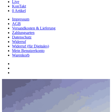
Live
KonTakt
0 Artikel
Impressum
AGB
Versandkosten & Lieferung
Zahlungsarten
Datenschutz
Widerruf
Widerruf (für Digitales)
Mein Benutzerkonto
Warenkorb
youtube
phone
email