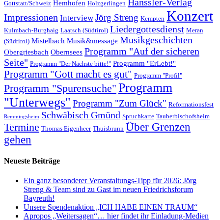
Hänssler-Verlag
Hemhofen
Gottstatt/Schweiz
Holzgerlingen
Konzert
Impressionen
Jörg Streng
Interview
Kempten
Liedergottesdienst
Kulmbach-Burghaig
Laatsch (Südtirol)
Meran
Musikgeschichten
Mistelbach
Musik&message
(Südtirol)
Programm "Auf der sicheren
Obergriesbach
Obernsees
Seite"
Programm "ErLebt!"
Programm "Der Nächste bitte!"
Programm "Gott macht es gut"
Programm "Profil"
Programm
Programm "Spurensuche"
"Unterwegs"
Programm "Zum Glück"
Reformationsfest
Schwäbisch Gmünd
Spruchkarte
Tauberbischofsheim
Remmingsheim
Termine
Über Grenzen
Thomas Eigenheer
Thuisbrunn
gehen
Neueste Beiträge
Ein ganz besonderer Veranstaltungs-Tipp für 2026: Jörg
Streng & Team sind zu Gast im neuen Friedrichsforum
Bayreuth!
Unsere Spendenaktion „ICH HABE EINEN TRAUM“
Apropos „Weitersagen“… hier findet ihr Einladung-Medien