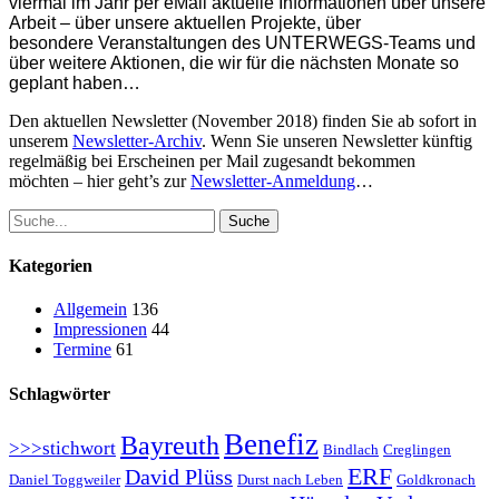
viermal im Jahr per eMail aktuelle Informationen über unsere
Arbeit – über unsere aktuellen Projekte, über
besondere Veranstaltungen des UNTERWEGS-Teams und
über weitere Aktionen, die wir für die nächsten Monate so
geplant haben…
Den aktuellen Newsletter (November 2018) finden Sie ab sofort in
unserem
Newsletter-Archiv
. Wenn Sie unseren Newsletter künftig
regelmäßig bei Erscheinen per Mail zugesandt bekommen
möchten – hier geht’s zur
Newsletter-Anmeldung
…
Suche
Kategorien
Allgemein
136
Impressionen
44
Termine
61
Schlagwörter
Benefiz
Bayreuth
>>>stichwort
Bindlach
Creglingen
ERF
David Plüss
Daniel Toggweiler
Durst nach Leben
Goldkronach