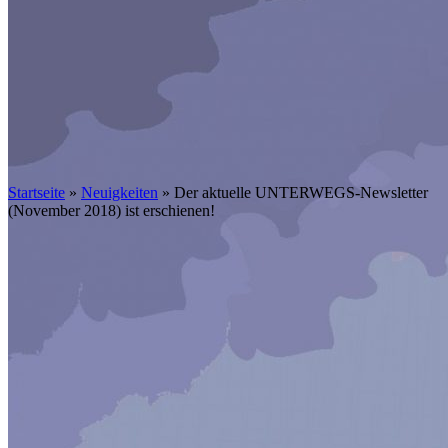
Startseite
»
Neuigkeiten
»
Der aktuelle UNTERWEGS-Newsletter
(November 2018) ist erschienen!