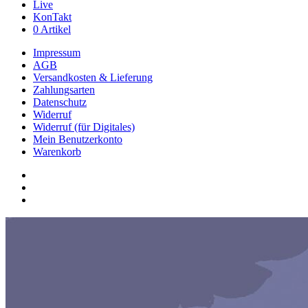
Live
KonTakt
0 Artikel
Impressum
AGB
Versandkosten & Lieferung
Zahlungsarten
Datenschutz
Widerruf
Widerruf (für Digitales)
Mein Benutzerkonto
Warenkorb
youtube
phone
email