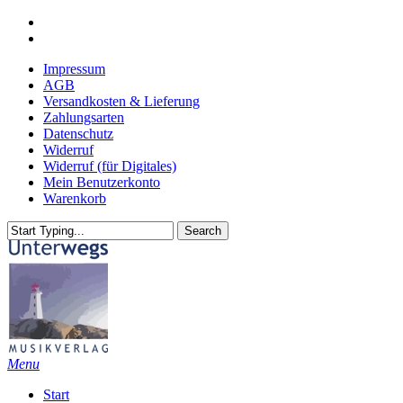
Skip
youtube
to
email
main
Impressum
content
AGB
Versandkosten & Lieferung
Zahlungsarten
Datenschutz
Widerruf
Widerruf (für Digitales)
Mein Benutzerkonto
Warenkorb
Search
Close
Search
search
Menu
Start