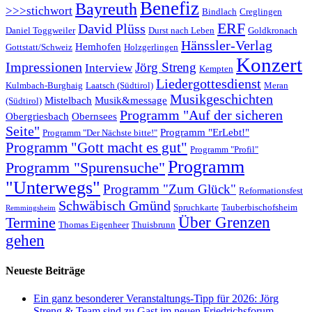
Benefiz
Bayreuth
>>>stichwort
Bindlach
Creglingen
ERF
David Plüss
Daniel Toggweiler
Durst nach Leben
Goldkronach
Hänssler-Verlag
Hemhofen
Gottstatt/Schweiz
Holzgerlingen
Konzert
Impressionen
Jörg Streng
Interview
Kempten
Liedergottesdienst
Kulmbach-Burghaig
Laatsch (Südtirol)
Meran
Musikgeschichten
Mistelbach
Musik&message
(Südtirol)
Programm "Auf der sicheren
Obergriesbach
Obernsees
Seite"
Programm "ErLebt!"
Programm "Der Nächste bitte!"
Programm "Gott macht es gut"
Programm "Profil"
Programm
Programm "Spurensuche"
"Unterwegs"
Programm "Zum Glück"
Reformationsfest
Schwäbisch Gmünd
Spruchkarte
Tauberbischofsheim
Remmingsheim
Termine
Über Grenzen
Thomas Eigenheer
Thuisbrunn
gehen
Neueste Beiträge
Ein ganz besonderer Veranstaltungs-Tipp für 2026: Jörg
Streng & Team sind zu Gast im neuen Friedrichsforum