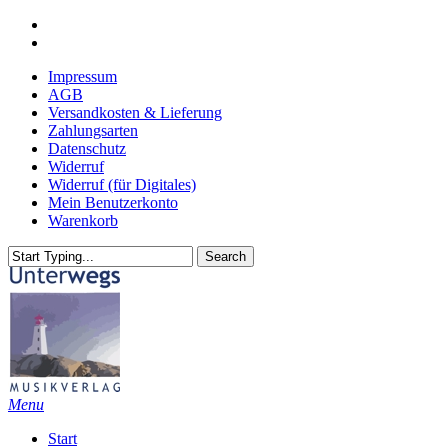
Skip
youtube
to
email
main
Impressum
content
AGB
Versandkosten & Lieferung
Zahlungsarten
Datenschutz
Widerruf
Widerruf (für Digitales)
Mein Benutzerkonto
Warenkorb
Search
Close
Search
search
Menu
Start