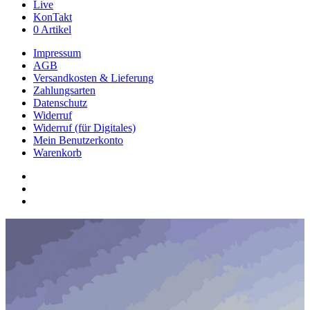
Live
KonTakt
0 Artikel
Impressum
AGB
Versandkosten & Lieferung
Zahlungsarten
Datenschutz
Widerruf
Widerruf (für Digitales)
Mein Benutzerkonto
Warenkorb
youtube
phone
email