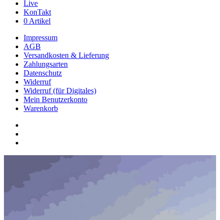
Live
KonTakt
0 Artikel
Impressum
AGB
Versandkosten & Lieferung
Zahlungsarten
Datenschutz
Widerruf
Widerruf (für Digitales)
Mein Benutzerkonto
Warenkorb
youtube
phone
email