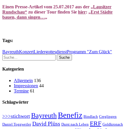
Einen Presse-Artikel vom 25.07.2017 aus der
„Lausitzer
Rundschau“
zu dieser Tour finden Sie
hier
: „
Erst Städte
bauen, dann singen…
„
Tags:
Bayreuth
Konzert
Liedergottesdienst
Programm "Zum Glück"
Suche
Kategorien
Allgemein
136
Impressionen
44
Termine
61
Schlagwörter
Benefiz
Bayreuth
>>>stichwort
Bindlach
Creglingen
ERF
David Plüss
Daniel Toggweiler
Durst nach Leben
Goldkronach