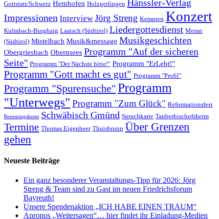
Hänssler-Verlag
Hemhofen
Gottstatt/Schweiz
Holzgerlingen
Konzert
Impressionen
Jörg Streng
Interview
Kempten
Liedergottesdienst
Kulmbach-Burghaig
Laatsch (Südtirol)
Meran
Musikgeschichten
Mistelbach
Musik&message
(Südtirol)
Programm "Auf der sicheren
Obergriesbach
Obernsees
Seite"
Programm "ErLebt!"
Programm "Der Nächste bitte!"
Programm "Gott macht es gut"
Programm "Profil"
Programm
Programm "Spurensuche"
"Unterwegs"
Programm "Zum Glück"
Reformationsfest
Schwäbisch Gmünd
Spruchkarte
Tauberbischofsheim
Remmingsheim
Termine
Über Grenzen
Thomas Eigenheer
Thuisbrunn
gehen
Neueste Beiträge
Ein ganz besonderer Veranstaltungs-Tipp für 2026: Jörg
Streng & Team sind zu Gast im neuen Friedrichsforum
Bayreuth!
Unsere Spendenaktion „ICH HABE EINEN TRAUM“
Apropos „Weitersagen“… hier findet ihr Einladung-Medien