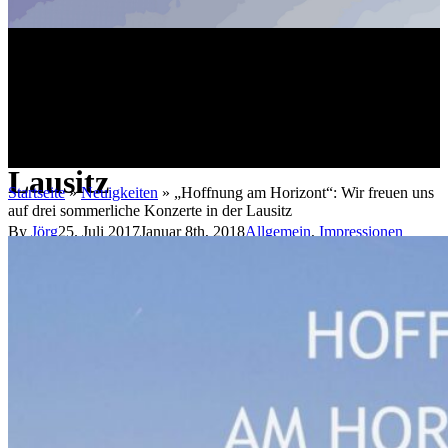
„Hoffnung am Horizont“: Wir
freuen uns auf drei
sommerliche Konzerte in der
Lausitz
Startseite
»
Neuigkeiten
»
„Hoffnung am Horizont“: Wir freuen uns
auf drei sommerliche Konzerte in der Lausitz
By
Jörg
25. Juli 2017
Januar 8th, 2018
Allgemein
,
Impressionen
No Comments