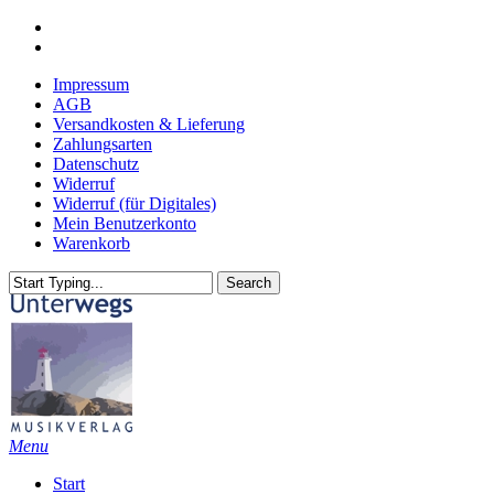
Skip
youtube
to
email
main
Impressum
content
AGB
Versandkosten & Lieferung
Zahlungsarten
Datenschutz
Widerruf
Widerruf (für Digitales)
Mein Benutzerkonto
Warenkorb
Search
Close
Search
search
Menu
Start