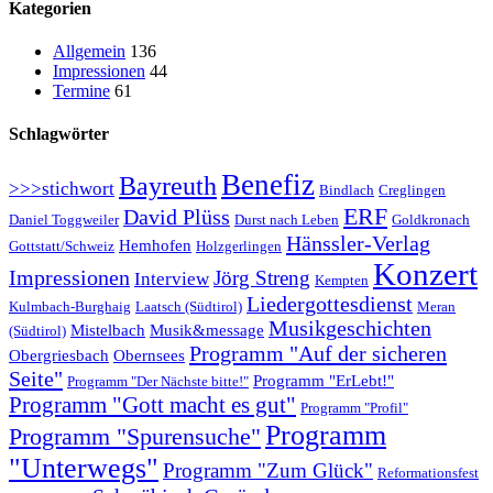
Kategorien
Allgemein
136
Impressionen
44
Termine
61
Schlagwörter
Benefiz
Bayreuth
>>>stichwort
Bindlach
Creglingen
ERF
David Plüss
Daniel Toggweiler
Durst nach Leben
Goldkronach
Hänssler-Verlag
Hemhofen
Gottstatt/Schweiz
Holzgerlingen
Konzert
Impressionen
Jörg Streng
Interview
Kempten
Liedergottesdienst
Kulmbach-Burghaig
Laatsch (Südtirol)
Meran
Musikgeschichten
Mistelbach
Musik&message
(Südtirol)
Programm "Auf der sicheren
Obergriesbach
Obernsees
Seite"
Programm "ErLebt!"
Programm "Der Nächste bitte!"
Programm "Gott macht es gut"
Programm "Profil"
Programm
Programm "Spurensuche"
"Unterwegs"
Programm "Zum Glück"
Reformationsfest