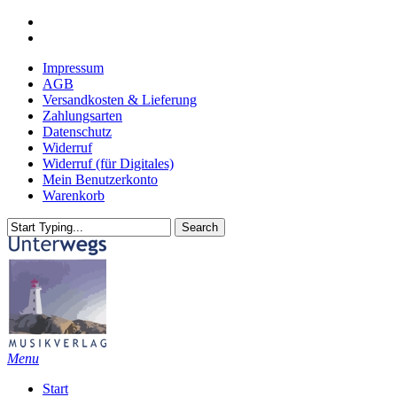
Skip
youtube
to
email
main
Impressum
content
AGB
Versandkosten & Lieferung
Zahlungsarten
Datenschutz
Widerruf
Widerruf (für Digitales)
Mein Benutzerkonto
Warenkorb
Search
Close
Search
search
Menu
Start