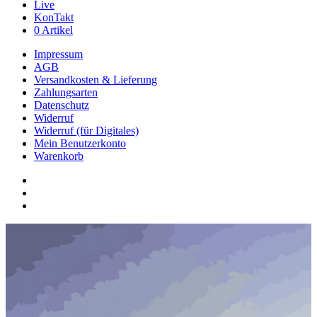
Live
KonTakt
0 Artikel
Impressum
AGB
Versandkosten & Lieferung
Zahlungsarten
Datenschutz
Widerruf
Widerruf (für Digitales)
Mein Benutzerkonto
Warenkorb
youtube
phone
email