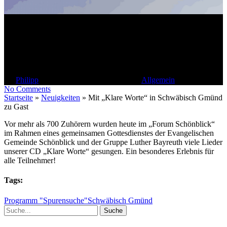
Mit „Klare Worte“ in
Schwäbisch Gmünd zu Gast
By
Philipp
12. August 2007
Juni 12th, 2021
Allgemein
No Comments
Startseite
»
Neuigkeiten
»
Mit „Klare Worte“ in Schwäbisch Gmünd
zu Gast
Vor mehr als 700 Zuhörern wurden heute im „Forum Schönblick“
im Rahmen eines gemeinsamen Gottesdienstes der Evangelischen
Gemeinde Schönblick und der Gruppe Luther Bayreuth viele Lieder
unserer CD „Klare Worte“ gesungen. Ein besonderes Erlebnis für
alle Teilnehmer!
Tags:
Programm "Spurensuche"
Schwäbisch Gmünd
Suche