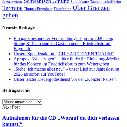
Schwäbisch Gmünd
Spruchkarte
Tauberbischofsheim
Remmingsheim
Termine
Über Grenzen
Thomas Eigenheer
Thuisbrunn
gehen
Neueste Beiträge
Ein ganz besonderer Veranstaltungs-Tipp für 2026: Jörg
Streng & Team sind zu Gast im neuen Friedrichsforum
Bayreuth!
Unsere Spendenaktion „ICH HABE EINEN TRAUM“
Apropos „Weitersagen“… hier findet ihr Einladung-Medien
für das Konzert im Friedrichsforum zum Weitergeben
„Siehe, ich mache alles neu“ – unser Lied zur Jahreslosung
2026 ab sofort auf YouTube!
Unser letzter Liedergottesdienst vor der „Konzert-Pause“!
Beitragsarchiv
Beitragsarchiv
Next Post
Aufnahmen für die CD „Worauf du dich verlassen
kannst!“