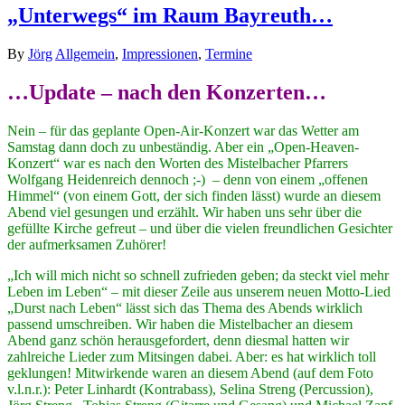
„Unterwegs“ im Raum Bayreuth…
By
Jörg
Allgemein
,
Impressionen
,
Termine
…Update – nach den Konzerten…
Nein – für das geplante Open-Air-Konzert war das Wetter am
Samstag dann doch zu unbeständig. Aber ein „Open-Heaven-
Konzert“ war es nach den Worten des Mistelbacher Pfarrers
Wolfgang Heidenreich dennoch ;-) – denn von einem „offenen
Himmel“ (von einem Gott, der sich finden lässt) wurde an diesem
Abend viel gesungen und erzählt. Wir haben uns sehr über die
gefüllte Kirche gefreut – und über die vielen freundlichen Gesichter
der aufmerksamen Zuhörer!
„Ich will mich nicht so schnell zufrieden geben; da steckt viel mehr
Leben im Leben“ – mit dieser Zeile aus unserem neuen Motto-Lied
„Durst nach Leben“ lässt sich das Thema des Abends wirklich
passend umschreiben. Wir haben die Mistelbacher an diesem
Abend ganz schön herausgefordert, denn diesmal hatten wir
zahlreiche Lieder zum Mitsingen dabei. Aber: es hat wirklich toll
geklungen! Mitwirkende waren an diesem Abend (auf dem Foto
v.l.n.r.): Peter Linhardt (Kontrabass), Selina Streng (Percussion),