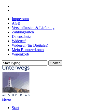
Skip
youtube
to
email
main
Impressum
content
AGB
Versandkosten & Lieferung
Zahlungsarten
Datenschutz
Widerruf
Widerruf (für Digitales)
Mein Benutzerkonto
Warenkorb
Search
Close
Search
search
Menu
Start