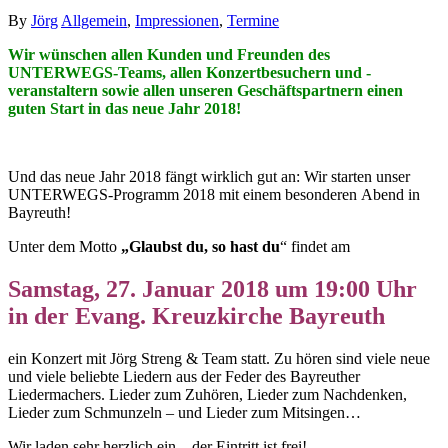
By
Jörg
Allgemein
,
Impressionen
,
Termine
Wir wünschen allen Kunden und Freunden des
UNTERWEGS-Teams, allen Konzertbesuchern und -
veranstaltern sowie allen unseren Geschäftspartnern einen
guten Start in das neue Jahr 2018!
Und das neue Jahr 2018 fängt wirklich gut an: Wir starten unser
UNTERWEGS-Programm 2018 mit einem besonderen Abend in
Bayreuth!
Unter dem Motto
„Glaubst du, so hast du
“ findet am
Samstag,
27. Januar 2018
um 19:00 Uhr
in der Evang. Kreuzkirche
Bayreuth
ein Konzert mit Jörg Streng & Team statt. Zu hören sind viele neue
und viele beliebte Liedern aus der Feder des Bayreuther
Liedermachers. Lieder zum Zuhören, Lieder zum Nachdenken,
Lieder zum Schmunzeln – und Lieder zum Mitsingen…
Wir laden sehr herzlich ein – der Eintritt ist frei!