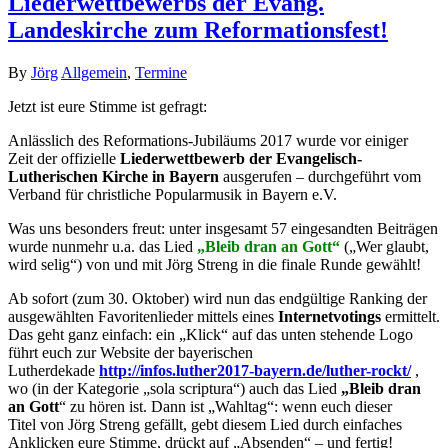
Liederwettbewerbs der Evang.
Landeskirche zum Reformationsfest!
By
Jörg
Allgemein
,
Termine
Jetzt ist eure Stimme ist gefragt:
Anlässlich des Reformations-Jubiläums 2017 wurde vor einiger
Zeit der offizielle
Liederwettbewerb der Evangelisch-
Lutherischen Kirche in Bayern
ausgerufen – durchgeführt vom
Verband für christliche Popularmusik in Bayern e.V.
Was uns besonders freut: unter insgesamt 57 eingesandten Beiträgen
wurde nunmehr u.a. das Lied
„Bleib dran an Gott“
(„Wer glaubt,
wird selig“) von und mit Jörg Streng in die finale Runde gewählt!
Ab sofort (zum 30. Oktober) wird nun das endgültige Ranking der
ausgewählten Favoritenlieder mittels eines
Internetvotings
ermittelt.
Das geht ganz einfach: ein „Klick“ auf das unten stehende Logo
führt euch zur Website der bayerischen
Lutherdekade
http://infos.luther2017-bayern.de/luther-rockt/
,
wo (in der Kategorie „sola scriptura“) auch das Lied
„Bleib dran
an Gott
“ zu hören ist. Dann ist „Wahltag“: wenn euch dieser
Titel von Jörg Streng gefällt, gebt diesem Lied durch einfaches
Anklicken eure Stimme, drückt auf „Absenden“ – und fertig!